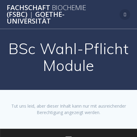
Zum
FACHSCHAFT
BIOCHEMIE
Inhalt
(FSBC)
|
GOETHE-
springen
UNIVERSITÄT
BSc Wahl-Pflicht
Module
Tut uns leid, aber dieser Inhalt kann nur mit ausreichender
Berechtigung angezeigt werden.