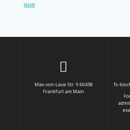
NMR
Max-von-Laue Str. 9 60438
fs-bio
Frankfurt am Main
Fo
admis
exa