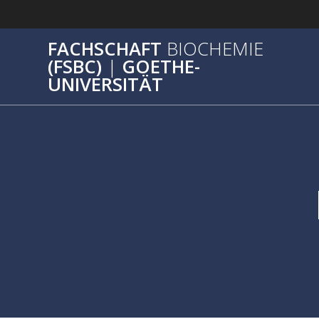
Zum
Inhalt
springen
FACHSCHAFT
BIOCHEMIE
(FSBC)
|
GOETHE-
UNIVERSITÄT