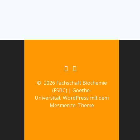
© 2026 Fachschaft Biochemie
(FSBC) | Goethe-
Universität. WordPress mit dem
Mesmerize-Theme