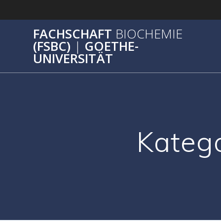
Zum
Inhalt
springen
FACHSCHAFT
BIOCHEMIE
(FSBC)
|
GOETHE-
UNIVERSITÄT
Katego