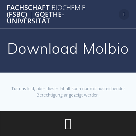
Zum
FACHSCHAFT
BIOCHEMIE
Inhalt
(FSBC)
|
GOETHE-
springen
UNIVERSITÄT
Download Molbio
Tut uns leid, aber dieser Inhalt kann nur mit ausreichender
Berechtigung angezeigt werden.