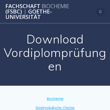
Zum
FACHSCHAFT
BIOCHEMIE
Inhalt
(FSBC)
|
GOETHE-
springen
UNIVERSITÄT
Download
Vordiplomprüfung
en
Biochemie
Biophysikalische Chemie