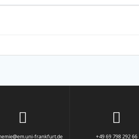
chemie@em.uni-frankfurt.de
+49 69 798 292 66