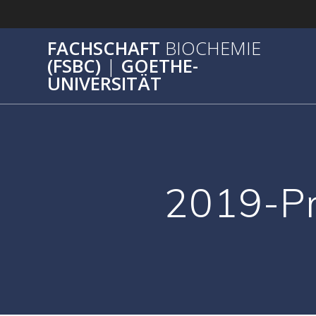
Zum
Inhalt
springen
FACHSCHAFT
BIOCHEMIE
(FSBC)
|
GOETHE-
UNIVERSITÄT
2019-Pr