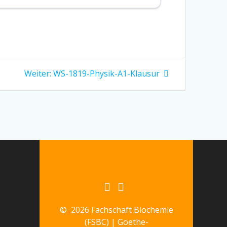
Nächster
Weiter:
WS-1819-Physik-A1-Klausur
Beitrag:
© 2026 Fachschaft Biochemie
(FSBC) | Goethe-