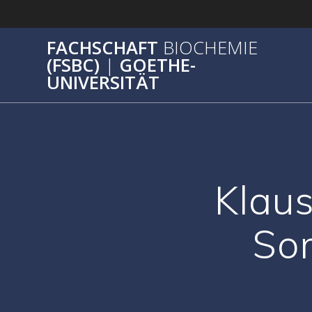
Zum
Inhalt
springen
FACHSCHAFT
BIOCHEMIE
(FSBC)
|
GOETHE-
UNIVERSITÄT
Klaus
So