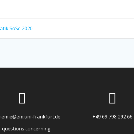
matik SoSe 2020
chemie@em.uni-frankfurt.de
+49 69 798 292 66
r questions concerning