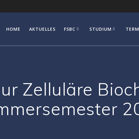
HOME
AKTUELLES
FSBC
STUDIUM
TERM
ur Zelluläre Bio
mmersemester 2