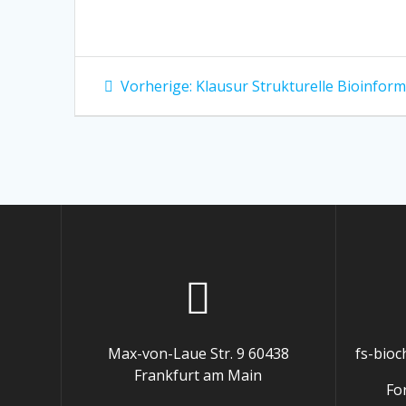
Beitragsnavigation
Vorheriger
Vorherige:
Klausur Strukturelle Bioinfor
Beitrag:
Max-von-Laue Str. 9 60438
fs-bio
Frankfurt am Main
Fo