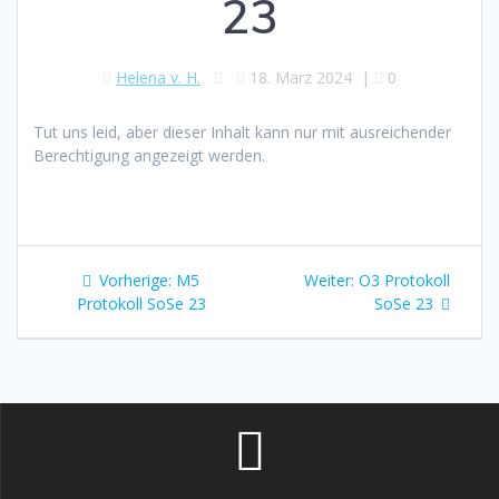
23
Helena v. H.
18. März 2024
|
0
Tut uns leid, aber dieser Inhalt kann nur mit ausreichender
Berechtigung angezeigt werden.
Beitragsnavigation
Vorheriger
Nächster
Vorherige:
M5
Weiter:
O3 Protokoll
Beitrag:
Beitrag:
Protokoll SoSe 23
SoSe 23