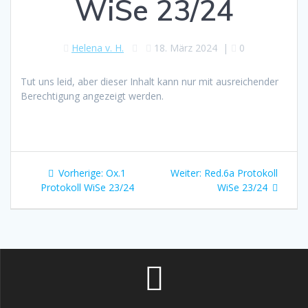
WiSe 23/24
Helena v. H.
18. März 2024
|
0
Tut uns leid, aber dieser Inhalt kann nur mit ausreichender
Berechtigung angezeigt werden.
Beitragsnavigation
Vorheriger
Nächster
Vorherige:
Ox.1
Weiter:
Red.6a Protokoll
Beitrag:
Beitrag:
Protokoll WiSe 23/24
WiSe 23/24