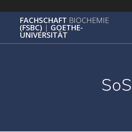
Zum
Inhalt
springen
FACHSCHAFT
BIOCHEMIE
(FSBC)
|
GOETHE-
UNIVERSITÄT
SoS