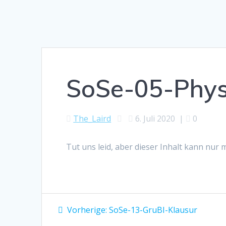
SoSe-05-Phy
The_Laird
6. Juli 2020
|
0
Tut uns leid, aber dieser Inhalt kann nur
Beitragsnavigation
Vorheriger
Vorherige:
SoSe-13-GruBI-Klausur
Beitrag: