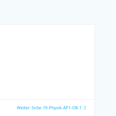
Nächster
Weiter:
SoSe-19-Physik-AP1-O8-1
Beitrag: