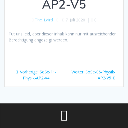
AP2-V5
The_Laird
7. Juli 2020
|
0
Tut uns leid, aber dieser Inhalt kann nur mit ausreichender
Berechtigung angezeigt werden.
Beitragsnavigation
Vorheriger
Nächster
Vorherige:
SoSe-11-
Weiter:
SoSe-06-Physik-
Beitrag:
Beitrag:
Physik-AP2-V4
AP2-V5