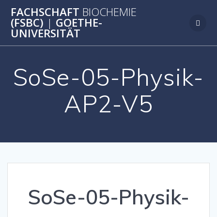
Zum
FACHSCHAFT
BIOCHEMIE
Inhalt
(FSBC)
|
GOETHE-
springen
UNIVERSITÄT
SoSe-05-Physik-
AP2-V5
SoSe-05-Physik-