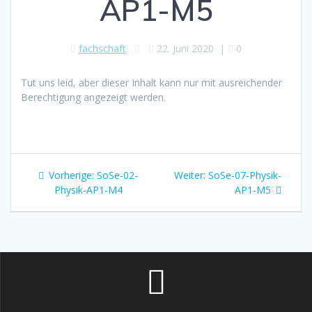
AP1-M5
fachschaft
22. Juni 2020
|
0
Tut uns leid, aber dieser Inhalt kann nur mit ausreichender
Berechtigung angezeigt werden.
Beitragsnavigation
Vorheriger
Nächster
Vorherige:
SoSe-02-
Weiter:
SoSe-07-Physik-
Beitrag:
Beitrag:
Physik-AP1-M4
AP1-M5