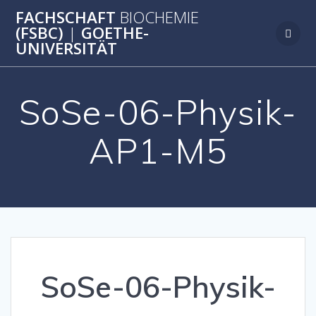
Zum
FACHSCHAFT
BIOCHEMIE
Inhalt
(FSBC)
|
GOETHE-
springen
UNIVERSITÄT
SoSe-06-Physik-
AP1-M5
SoSe-06-Physik-