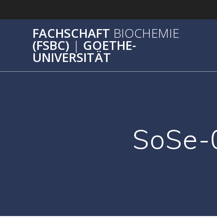
Zum
Inhalt
springen
FACHSCHAFT
BIOCHEMIE
(FSBC)
|
GOETHE-
UNIVERSITÄT
SoSe-