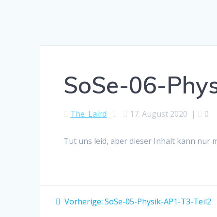
SoSe-06-Phys
The_Laird
17. August 2020
|
0
Tut uns leid, aber dieser Inhalt kann nur
Beitragsnavigation
Vorheriger
Vorherige:
SoSe-05-Physik-AP1-T3-Teil2
Beitrag: