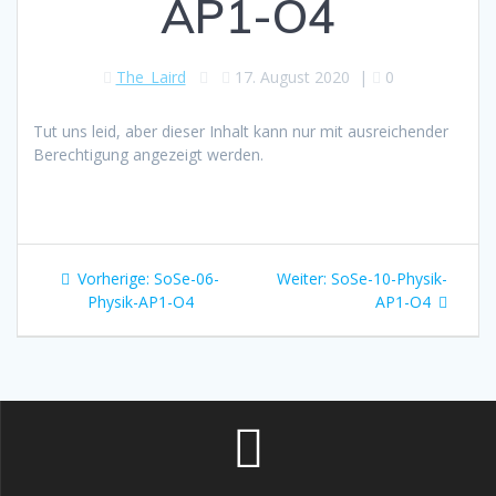
AP1-O4
The_Laird
17. August 2020
|
0
Tut uns leid, aber dieser Inhalt kann nur mit ausreichender
Berechtigung angezeigt werden.
Beitragsnavigation
Vorheriger
Nächster
Vorherige:
SoSe-06-
Weiter:
SoSe-10-Physik-
Beitrag:
Beitrag:
Physik-AP1-O4
AP1-O4