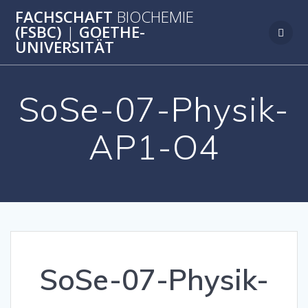
Zum
FACHSCHAFT
BIOCHEMIE
Inhalt
(FSBC)
|
GOETHE-
springen
UNIVERSITÄT
SoSe-07-Physik-
AP1-O4
SoSe-07-Physik-