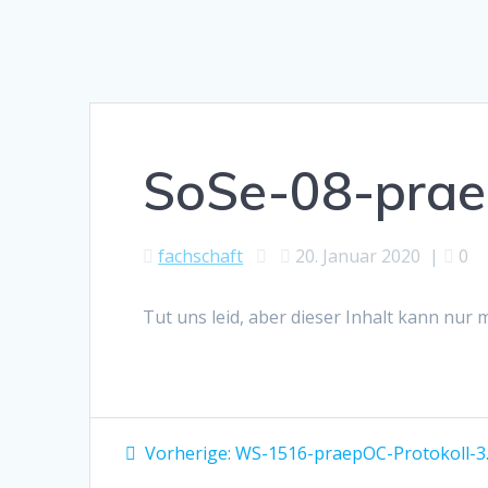
SoSe-08-prae
fachschaft
20. Januar 2020
|
0
Tut uns leid, aber dieser Inhalt kann nur
Beitragsnavigation
Vorheriger
Vorherige:
WS-1516-praepOC-Protokoll-3.
Beitrag: