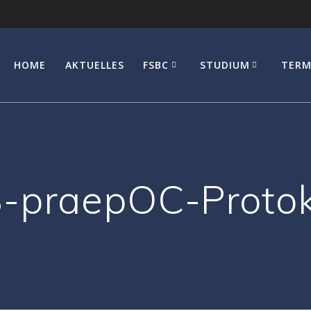
HOME
AKTUELLES
FSBC
STUDIUM
TERM
-praepOC-Protoko