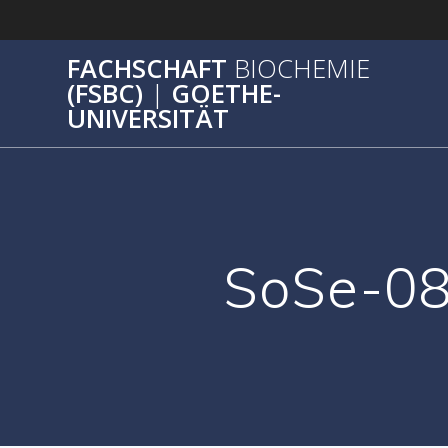
Zum
Inhalt
springen
FACHSCHAFT
BIOCHEMIE
(FSBC)
|
GOETHE-
UNIVERSITÄT
SoSe-08