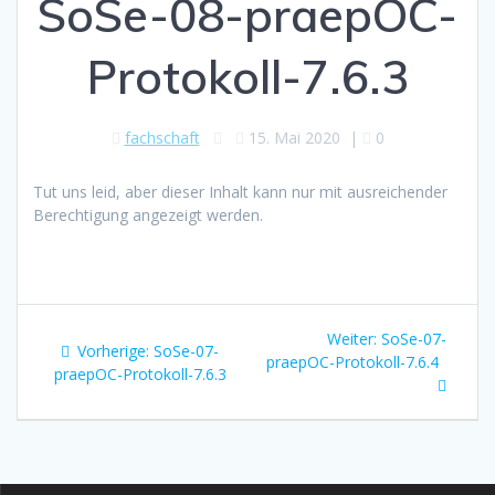
SoSe-08-praepOC-
Protokoll-7.6.3
fachschaft
15. Mai 2020
|
0
Tut uns leid, aber dieser Inhalt kann nur mit ausreichender
Berechtigung angezeigt werden.
Beitragsnavigation
Nächster
Weiter:
SoSe-07-
Vorheriger
Vorherige:
SoSe-07-
Beitrag:
praepOC-Protokoll-7.6.4
Beitrag:
praepOC-Protokoll-7.6.3