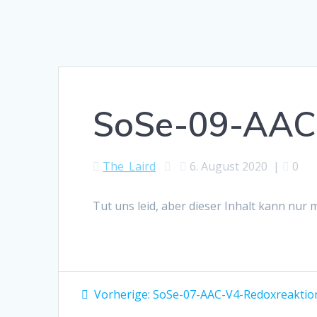
SoSe-09-AAC
The_Laird
6. August 2020
|
0
Tut uns leid, aber dieser Inhalt kann nur
Beitragsnavigation
Vorheriger
Vorherige:
SoSe-07-AAC-V4-Redoxreaktio
Beitrag: