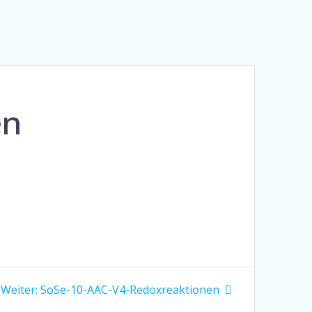
en
Nächster
Weiter:
SoSe-10-AAC-V4-Redoxreaktionen
Beitrag: