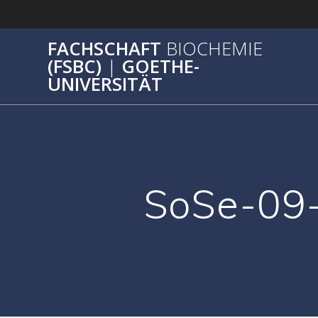
Zum
Inhalt
springen
FACHSCHAFT
BIOCHEMIE
(FSBC)
|
GOETHE-
UNIVERSITÄT
SoSe-09