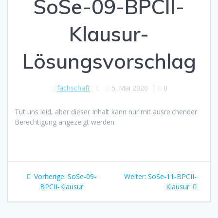
SoSe-09-BPCII-
Klausur-
Lösungsvorschlag
fachschaft
5. Mai 2020
|
0
Tut uns leid, aber dieser Inhalt kann nur mit ausreichender
Berechtigung angezeigt werden.
Beitragsnavigation
Vorheriger
Nächster
Vorherige:
SoSe-09-
Weiter:
SoSe-11-BPCII-
Beitrag:
Beitrag:
BPCII-Klausur
Klausur