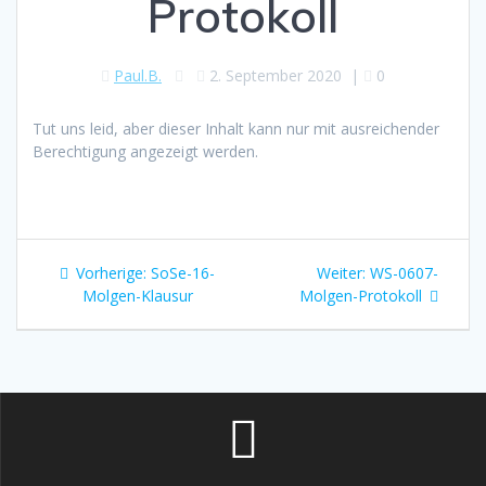
Protokoll
Paul.B.
2. September 2020
|
0
Tut uns leid, aber dieser Inhalt kann nur mit ausreichender
Berechtigung angezeigt werden.
Beitragsnavigation
Vorheriger
Nächster
Vorherige:
SoSe-16-
Weiter:
WS-0607-
Beitrag:
Beitrag:
Molgen-Klausur
Molgen-Protokoll