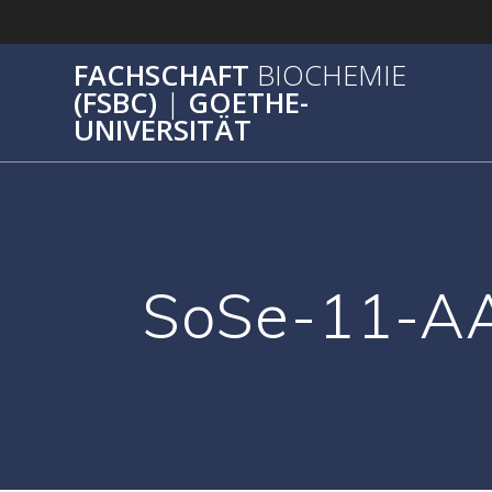
Zum
Inhalt
springen
FACHSCHAFT
BIOCHEMIE
(FSBC)
|
GOETHE-
UNIVERSITÄT
SoSe-11-A