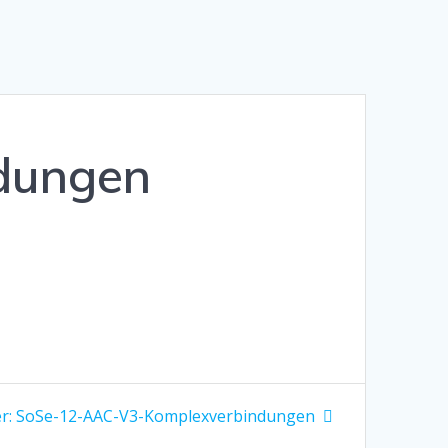
dungen
Nächster
r:
SoSe-12-AAC-V3-Komplexverbindungen
Beitrag: