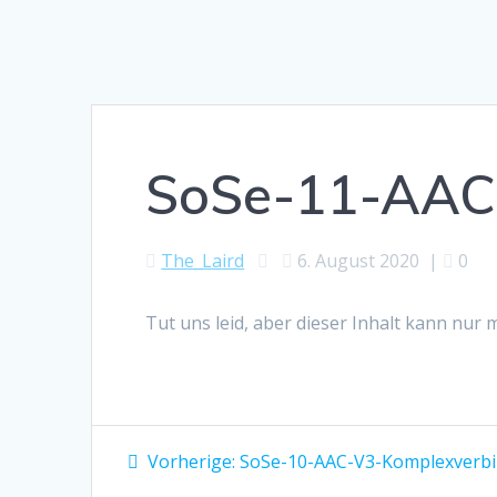
SoSe-11-AAC
The_Laird
6. August 2020
|
0
Tut uns leid, aber dieser Inhalt kann nur
Beitragsnavigation
Vorheriger
Vorherige:
SoSe-10-AAC-V3-Komplexverbi
Beitrag: