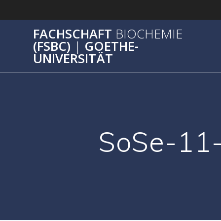
Zum
Inhalt
springen
FACHSCHAFT
BIOCHEMIE
(FSBC)
|
GOETHE-
UNIVERSITÄT
SoSe-11-