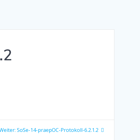
.2
Nächster
Weiter:
SoSe-14-praepOC-Protokoll-6.2.1.2
Beitrag: