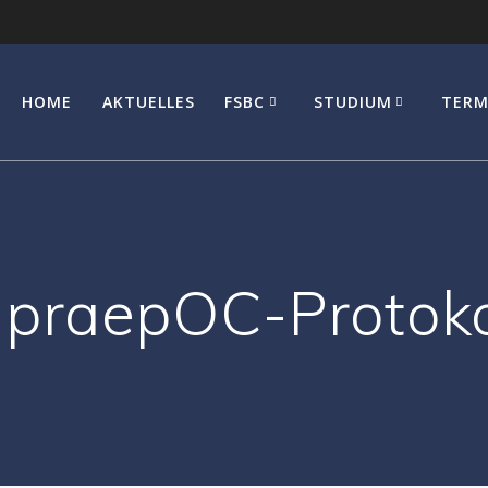
HOME
AKTUELLES
FSBC
STUDIUM
TERM
praepOC-Protokol