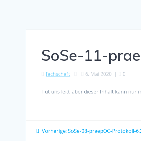
SoSe-11-praep
fachschaft
6. Mai 2020
|
0
Tut uns leid, aber dieser Inhalt kann nur
Beitragsnavigation
Vorheriger
Vorherige:
SoSe-08-praepOC-Protokoll-6.2
Beitrag: