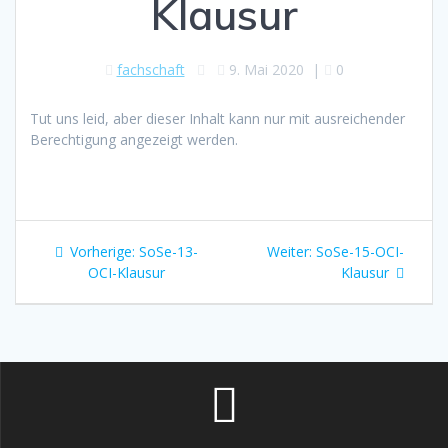
Klausur
fachschaft
9. Mai 2020
|
0
Tut uns leid, aber dieser Inhalt kann nur mit ausreichender
Berechtigung angezeigt werden.
Beitragsnavigation
Vorheriger
Nächster
Vorherige:
SoSe-13-
Weiter:
SoSe-15-OCI-
Beitrag:
Beitrag:
OCI-Klausur
Klausur