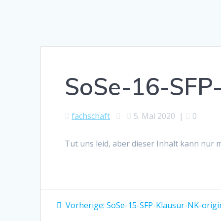
SoSe-16-SFP-
fachschaft
5. Mai 2020
|
0
Tut uns leid, aber dieser Inhalt kann nur
Beitragsnavigation
Vorheriger
Vorherige:
SoSe-15-SFP-Klausur-NK-origi
Beitrag: