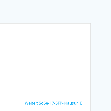
Nächster
Weiter:
SoSe-17-SFP-Klausur
Beitrag: