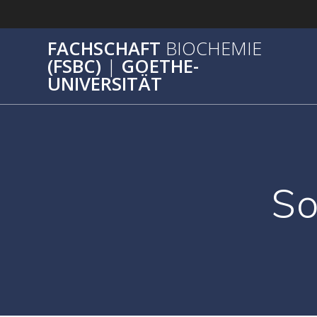
Zum
Inhalt
springen
FACHSCHAFT
BIOCHEMIE
(FSBC)
|
GOETHE-
UNIVERSITÄT
So