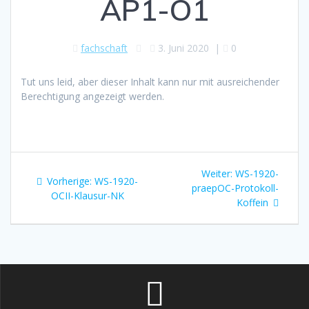
AP1-O1
fachschaft
3. Juni 2020
|
0
Tut uns leid, aber dieser Inhalt kann nur mit ausreichender
Berechtigung angezeigt werden.
Beitragsnavigation
Nächster
Weiter:
WS-1920-
Vorheriger
Vorherige:
WS-1920-
Beitrag:
praepOC-Protokoll-
Beitrag:
OCII-Klausur-NK
Koffein