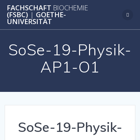
Zum
FACHSCHAFT
BIOCHEMIE
Inhalt
(FSBC)
|
GOETHE-
springen
UNIVERSITÄT
SoSe-19-Physik-
AP1-O1
SoSe-19-Physik-