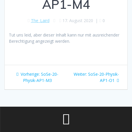
AP1-M4
The_Laird
17. August 2020
|
0
Tut uns leid, aber dieser Inhalt kann nur mit ausreichender
Berechtigung angezeigt werden.
Beitragsnavigation
Vorheriger
Nächster
Vorherige:
SoSe-20-
Weiter:
SoSe-20-Physik-
Beitrag:
Beitrag:
Physik-AP1-M3
AP1-O1