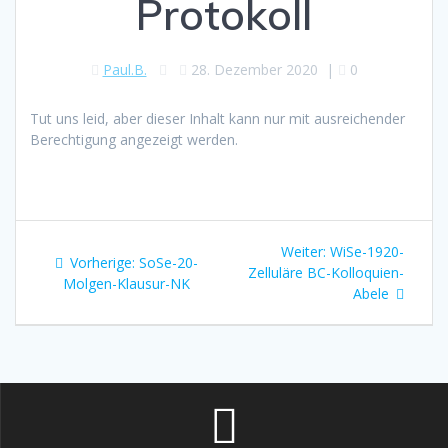
Protokoll
Paul.B.
28. Dezember 2020
|
0
Tut uns leid, aber dieser Inhalt kann nur mit ausreichender
Berechtigung angezeigt werden.
Beitragsnavigation
Nächster
Weiter:
WiSe-1920-
Vorheriger
Vorherige:
SoSe-20-
Beitrag:
Zelluläre BC-Kolloquien-
Beitrag:
Molgen-Klausur-NK
Abele