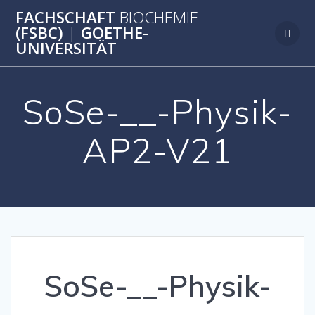
Zum
FACHSCHAFT
BIOCHEMIE
Inhalt
(FSBC)
|
GOETHE-
springen
UNIVERSITÄT
SoSe-__-Physik-
AP2-V21
SoSe-__-Physik-