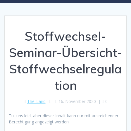
Stoffwechsel-
Seminar-Übersicht-
Stoffwechselregula
tion
The_Laird
16. November 2020
|
0
Tut uns leid, aber dieser Inhalt kann nur mit ausreichender
Berechtigung angezeigt werden.