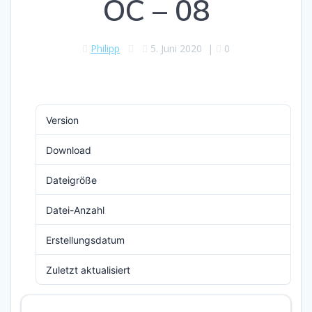
OC – 08
Philipp
5. Juni 2020
|
0
Version
Download
12
Dateigröße
2.61 MB
Datei-Anzahl
1
Erstellungsdatum
5. Juni 2020
Zuletzt aktualisiert
5. Juni 2020