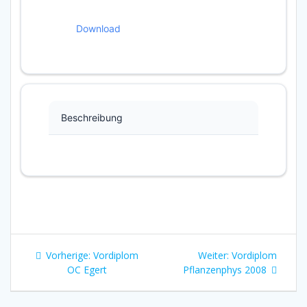
Download
Beschreibung
Beitragsnavigation
Vorheriger
Nächster
Vorherige:
Vordiplom
Weiter:
Vordiplom
Beitrag:
Beitrag:
OC Egert
Pflanzenphys 2008