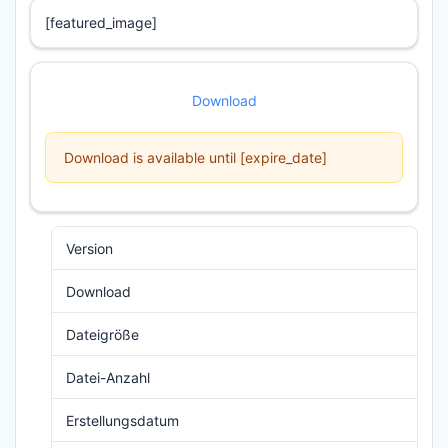
[featured_image]
Download
Download is available until [expire_date]
Version
Download
335
Dateigröße
719.46 KB
Datei-Anzahl
1
Erstellungsdatum
18. Februar 2024