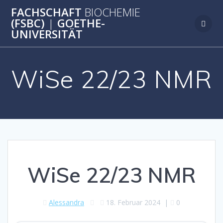
Zum
FACHSCHAFT
BIOCHEMIE
Inhalt
(FSBC)
|
GOETHE-
springen
UNIVERSITÄT
WiSe 22/23 NMR
WiSe 22/23 NMR
Alessandra
18. Februar 2024
|
0