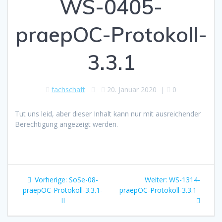
WS-0405-
praepOC-Protokoll-
3.3.1
fachschaft
20. Januar 2020
|
0
Tut uns leid, aber dieser Inhalt kann nur mit ausreichender
Berechtigung angezeigt werden.
Beitragsnavigation
Vorheriger
Nächster
Vorherige:
SoSe-08-
Weiter:
WS-1314-
Beitrag:
Beitrag:
praepOC-Protokoll-3.3.1-
praepOC-Protokoll-3.3.1
II