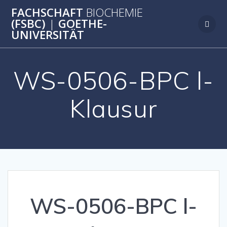
Zum
FACHSCHAFT
BIOCHEMIE
Inhalt
(FSBC)
|
GOETHE-
springen
UNIVERSITÄT
WS-0506-BPC l-
Klausur
WS-0506-BPC l-