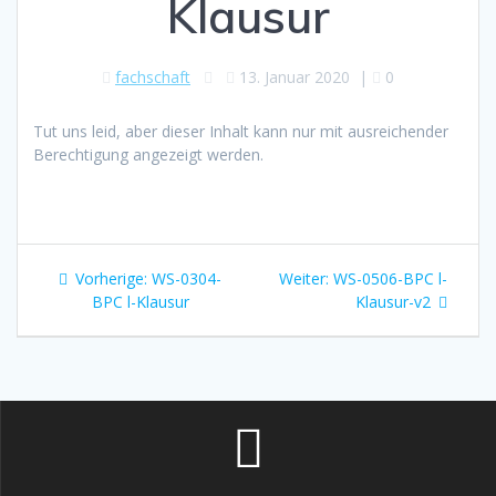
Klausur
fachschaft
13. Januar 2020
|
0
Tut uns leid, aber dieser Inhalt kann nur mit ausreichender
Berechtigung angezeigt werden.
Beitragsnavigation
Vorheriger
Nächster
Vorherige:
WS-0304-
Weiter:
WS-0506-BPC l-
Beitrag:
Beitrag:
BPC l-Klausur
Klausur-v2