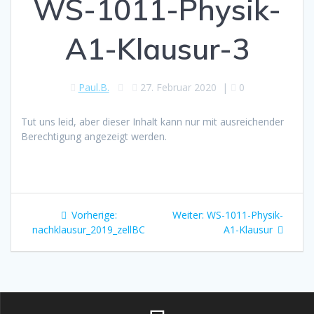
WS-1011-Physik-
A1-Klausur-3
Paul.B.
27. Februar 2020
|
0
Tut uns leid, aber dieser Inhalt kann nur mit ausreichender
Berechtigung angezeigt werden.
Beitragsnavigation
Vorheriger
Nächster
Vorherige:
Weiter:
WS-1011-Physik-
Beitrag:
Beitrag:
nachklausur_2019_zellBC
A1-Klausur