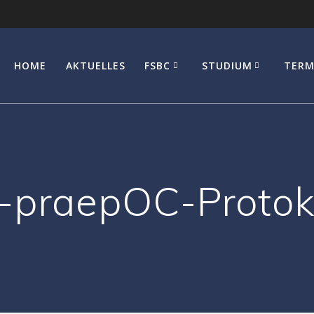
HOME
AKTUELLES
FSBC
STUDIUM
TERM
praepOC-Protokol