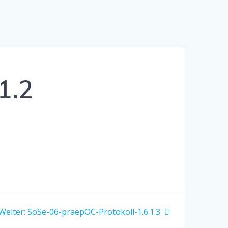
1.2
Nächster
Weiter:
SoSe-06-praepOC-Protokoll-1.6.1.3
Beitrag: