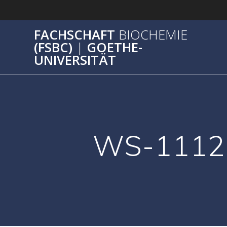
Zum
Inhalt
springen
FACHSCHAFT
BIOCHEMIE
(FSBC)
|
GOETHE-
UNIVERSITÄT
WS-1112-