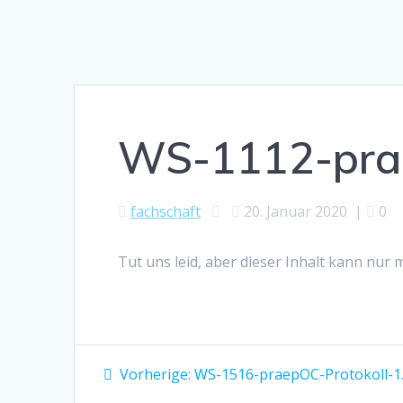
WS-1112-prae
fachschaft
20. Januar 2020
|
0
Tut uns leid, aber dieser Inhalt kann nur
Beitragsnavigation
Vorheriger
Vorherige:
WS-1516-praepOC-Protokoll-1.
Beitrag: