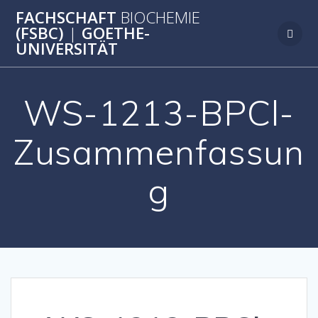
Zum
FACHSCHAFT
BIOCHEMIE
Inhalt
(FSBC)
|
GOETHE-
springen
UNIVERSITÄT
WS-1213-BPCl-
Zusammenfassun
g