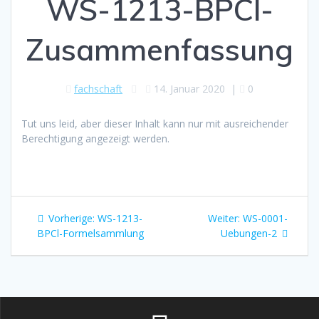
WS-1213-BPCl-
Zusammenfassung
fachschaft
14. Januar 2020
|
0
Tut uns leid, aber dieser Inhalt kann nur mit ausreichender
Berechtigung angezeigt werden.
Beitragsnavigation
Vorheriger
Nächster
Vorherige:
WS-1213-
Weiter:
WS-0001-
Beitrag:
Beitrag:
BPCl-Formelsammlung
Uebungen-2