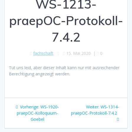
WS-1213-
praepOC-Protokoll-
7.4.2
fachschaft
15. Mai 2020
|
0
Tut uns leid, aber dieser Inhalt kann nur mit ausreichender
Berechtigung angezeigt werden.
Beitragsnavigation
Vorheriger
Nächster
Vorherige:
WS-1920-
Weiter:
WS-1314-
Beitrag:
Beitrag:
praepOC-Kolloquium-
praepOC-Protokoll-7.4.2
Goebel