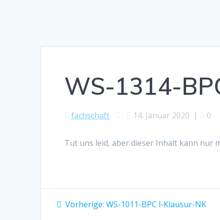
WS-1314-BPC 
fachschaft
14. Januar 2020
|
0
Tut uns leid, aber dieser Inhalt kann nur
Beitragsnavigation
Vorheriger
Vorherige:
WS-1011-BPC l-Klausur-NK
Beitrag: