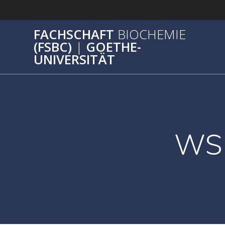
Zum
Inhalt
springen
FACHSCHAFT
BIOCHEMIE
(FSBC)
|
GOETHE-
UNIVERSITÄT
WS-