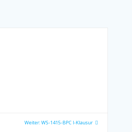
Nächster
Weiter:
WS-1415-BPC l-Klausur
Beitrag: