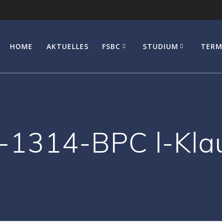
HOME
AKTUELLES
FSBC
STUDIUM
TERM
1314-BPC l-Kla