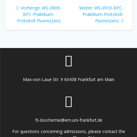
Beitragsnavigation
Vorheriger
Nächster
Vorherige:
WS-0809-
Weiter:
WS-0910-BPC-
Beitrag:
Beitrag:
BPC-Praktikum-
Praktikum-Protokoll-
Protokoll-Fluoreszenz
Fluoreszenz
Max-von-Laue Str. 9 60438 Frankfurt am Main
fs-biochemie@em.uni-frankfurt.de
For questions concerning admissions, please contact the