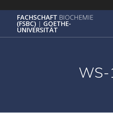
Zum
Inhalt
springen
FACHSCHAFT
BIOCHEMIE
(FSBC)
|
GOETHE-
UNIVERSITÄT
WS-1