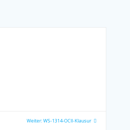
Nächster
Weiter:
WS-1314-OCll-Klausur
Beitrag: