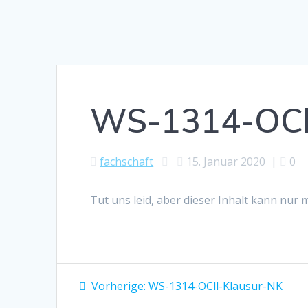
WS-1314-OCll
fachschaft
15. Januar 2020
|
0
Tut uns leid, aber dieser Inhalt kann nur
Beitragsnavigation
Vorheriger
Vorherige:
WS-1314-OCll-Klausur-NK
Beitrag: