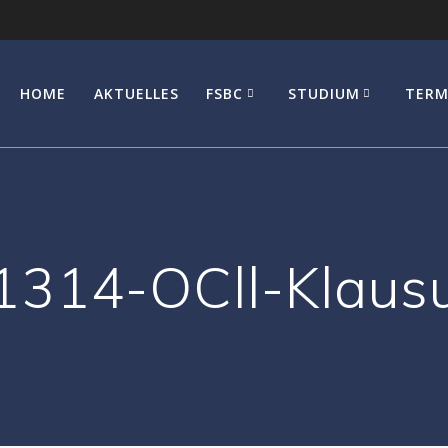
HOME
AKTUELLES
FSBC
STUDIUM
TERM
314-OCll-Klaus