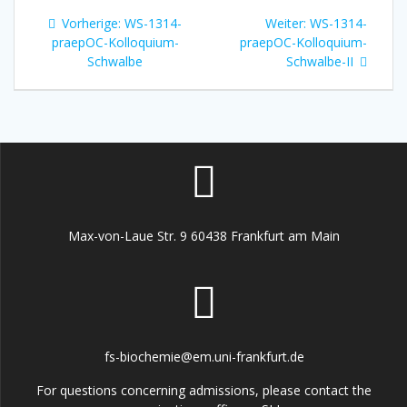
Beitragsnavigation
Vorheriger
Nächster
Vorherige:
WS-1314-
Weiter:
WS-1314-
Beitrag:
Beitrag:
praepOC-Kolloquium-
praepOC-Kolloquium-
Schwalbe
Schwalbe-II
Max-von-Laue Str. 9 60438 Frankfurt am Main
fs-biochemie@em.uni-frankfurt.de
For questions concerning admissions, please contact the