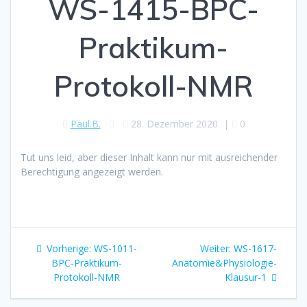
WS-1415-BPC-
Praktikum-
Protokoll-NMR
Paul.B.
28. Dezember 2020
|
0
Tut uns leid, aber dieser Inhalt kann nur mit ausreichender
Berechtigung angezeigt werden.
Beitragsnavigation
Vorheriger
Nächster
Vorherige:
WS-1011-
Weiter:
WS-1617-
Beitrag:
Beitrag:
BPC-Praktikum-
Anatomie&Physiologie-
Protokoll-NMR
Klausur-1