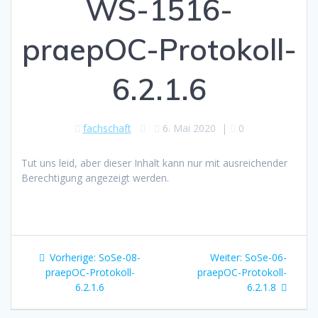
WS-1516-
praepOC-Protokoll-
6.2.1.6
fachschaft
6. Mai 2020
|
0
Tut uns leid, aber dieser Inhalt kann nur mit ausreichender
Berechtigung angezeigt werden.
Beitragsnavigation
Vorheriger
Nächster
Vorherige:
SoSe-08-
Weiter:
SoSe-06-
Beitrag:
Beitrag:
praepOC-Protokoll-
praepOC-Protokoll-
6.2.1.6
6.2.1.8