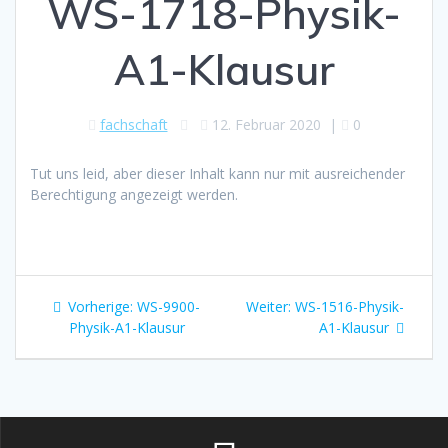
WS-1718-Physik-
A1-Klausur
fachschaft
12. Februar 2020
|
0
Tut uns leid, aber dieser Inhalt kann nur mit ausreichender
Berechtigung angezeigt werden.
Beitragsnavigation
Vorheriger
Nächster
Vorherige:
WS-9900-
Weiter:
WS-1516-Physik-
Beitrag:
Beitrag:
Physik-A1-Klausur
A1-Klausur