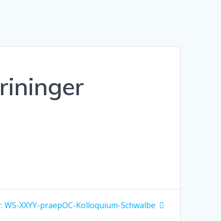
ininger
Nächster
:
WS-XXYY-praepOC-Kolloquium-Schwalbe
Beitrag: