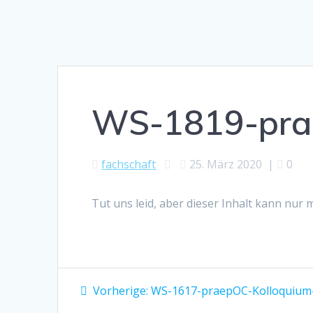
WS-1819-prae
fachschaft
25. März 2020
|
0
Tut uns leid, aber dieser Inhalt kann nur
Beitragsnavigation
Vorheriger
Vorherige:
WS-1617-praepOC-Kolloquium-
Beitrag: