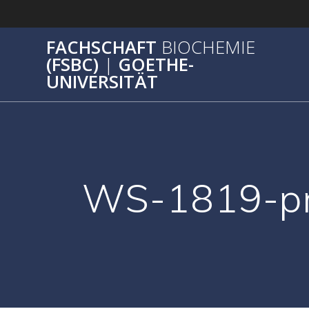
Zum
Inhalt
springen
FACHSCHAFT
BIOCHEMIE
(FSBC)
|
GOETHE-
UNIVERSITÄT
WS-1819-pr