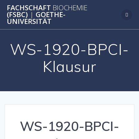
Zum
FACHSCHAFT
BIOCHEMIE
Inhalt
(FSBC)
|
GOETHE-
springen
UNIVERSITÄT
WS-1920-BPCI-
Klausur
WS-1920-BPCI-