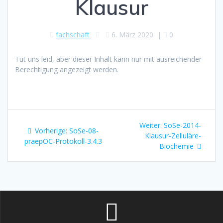
Klausur
fachschaft
6. März 2020
|
0
Tut uns leid, aber dieser Inhalt kann nur mit ausreichender
Berechtigung angezeigt werden.
Beitragsnavigation
Nächster
Weiter:
SoSe-2014-
Vorheriger
Vorherige:
SoSe-08-
Beitrag:
Klausur-Zelluläre-
Beitrag:
praepOC-Protokoll-3.4.3
Biochemie