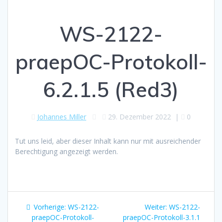
WS-2122-
praepOC-Protokoll-
6.2.1.5 (Red3)
Johannes Miller
29. Dezember 2022
|
0
Tut uns leid, aber dieser Inhalt kann nur mit ausreichender
Berechtigung angezeigt werden.
Beitragsnavigation
Vorheriger
Nächster
Vorherige:
WS-2122-
Weiter:
WS-2122-
Beitrag:
Beitrag:
praepOC-Protokoll-
praepOC-Protokoll-3.1.1