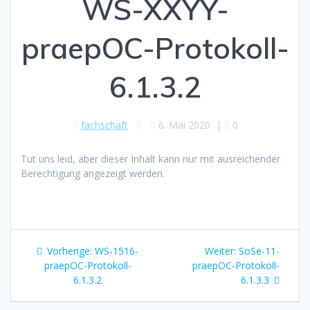
WS-XXYY-
praepOC-Protokoll-
6.1.3.2
fachschaft
6. Mai 2020
|
0
Tut uns leid, aber dieser Inhalt kann nur mit ausreichender
Berechtigung angezeigt werden.
Beitragsnavigation
Vorheriger
Nächster
Vorherige:
WS-1516-
Weiter:
SoSe-11-
Beitrag:
Beitrag:
praepOC-Protokoll-
praepOC-Protokoll-
6.1.3.2
6.1.3.3