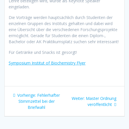
Lehre beteiligen wird, wurde als Keynote Speaker
eingeladen.
Die Vorträge werden hauptsächlich durch Studenten der
einzelnen Gruppen des Instituts gehalten und dabei wird
eine Übersicht über die verschiedenen Forschungsprojekte
ermöglicht. Gerade für Studenten die einen Diplom-,
Bachelor oder AK Praktikumsplatz suchen sehr interessant!
Für Getränke und Snacks ist gesorgt!
Symposium Institut of Biochemistry Flyer
Beitragsnavigation
Vorheriger
Vorherige:
Fehlerhafter
Nächster
Weiter:
Master Ordnung
Beitrag:
Stimmzettel bei der
Beitrag:
veröffentlicht
Briefwahl