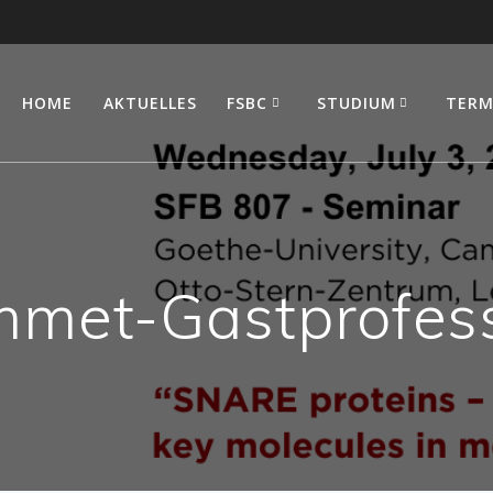
HOME
AKTUELLES
FSBC
STUDIUM
TERM
mmet-Gastprofes