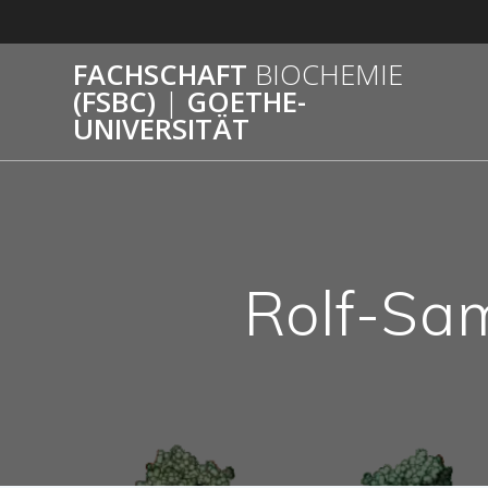
Zum
Inhalt
springen
FACHSCHAFT
BIOCHEMIE
(FSBC)
|
GOETHE-
UNIVERSITÄT
Rolf-Sa