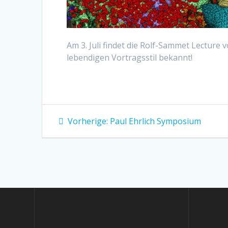
Am 3. Juli findet die Rolf-Sammet Lecture v
lebendigen Vortragsstil bekannt!
Beitragsnavigation
Vorheriger
Vorherige:
Paul Ehrlich Symposium
Beitrag: