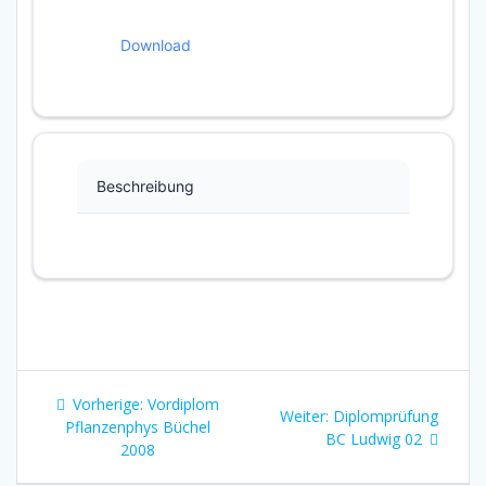
Download
Beschreibung
Beitragsnavigation
Vorheriger
Vorherige:
Vordiplom
Nächster
Weiter:
Diplomprüfung
Beitrag:
Pflanzenphys Büchel
Beitrag:
BC Ludwig 02
2008