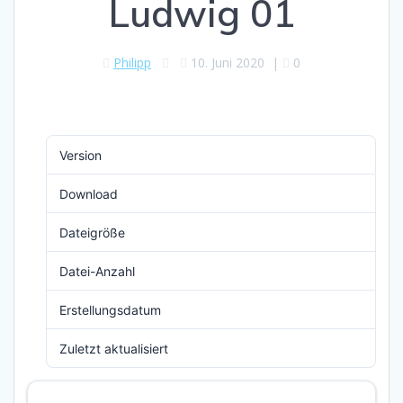
Ludwig 01
Philipp
10. Juni 2020
|
0
Version
Download
5
Dateigröße
67.19 KB
Datei-Anzahl
1
Erstellungsdatum
10. Juni 2020
Zuletzt aktualisiert
10. Juni 2020