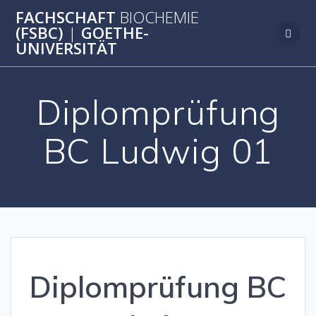
Zum
FACHSCHAFT
BIOCHEMIE
Inhalt
(FSBC)
|
GOETHE-
springen
UNIVERSITÄT
Diplomprüfung
BC Ludwig 01
Diplomprüfung BC